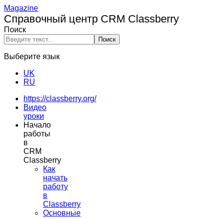
Magazine
Справочный центр CRM Classberry
Поиск
Поиск
Выберите язык
UK
RU
https://classberry.org/
Видео
уроки
Начало
работы
в
CRM
Classberry
Как
начать
работу
в
Classberry
Основные