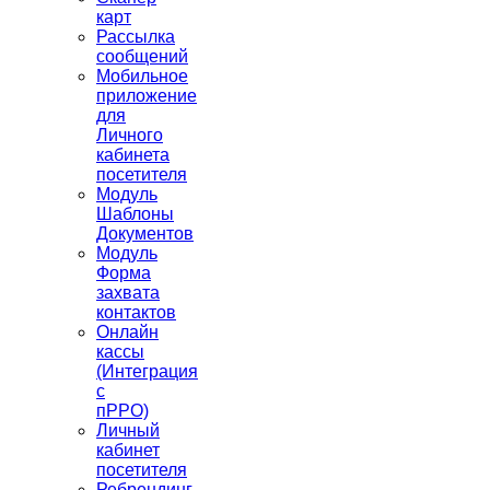
карт
Рассылка
сообщений
Мобильное
приложение
для
Личного
кабинета
посетителя
Модуль
Шаблоны
Документов
Модуль
Форма
захвата
контактов
Онлайн
кассы
(Интеграция
с
пРРО)
Личный
кабинет
посетителя
Ребрендинг