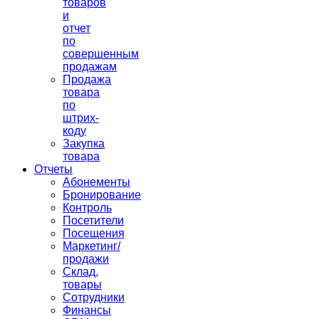
товаров
и
отчет
по
совершенным
продажам
Продажа
товара
по
штрих-
коду
Закупка
товара
Отчеты
Абонементы
Бронирование
Контроль
Посетители
Посещения
Маркетинг/
продажи
Склад,
товары
Сотрудники
Финансы