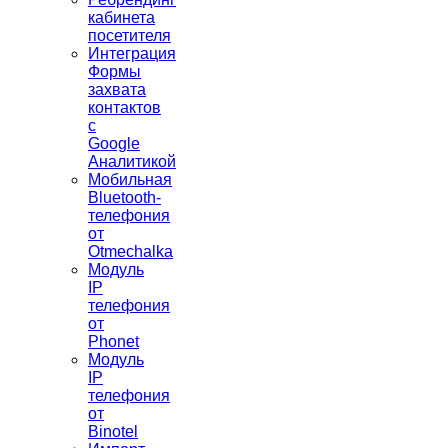
кабинета
посетителя
Интеграция
Формы
захвата
контактов
с
Google
Аналитикой
Мобильная
Bluetooth-
телефония
от
Otmechalka
Модуль
IP
телефония
от
Phonet
Модуль
IP
телефония
от
Binotel