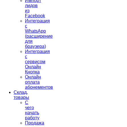
Импорт
лидов
из
Facebook
Интеграция
с
WhatsApp
(расширение
для
браузера)
Интеграция
с
сервисом
Онлайн
Кнопка
Онлайн
оплата
абонементов
Склад,
товары
С
чего
начать
работу
Продажа