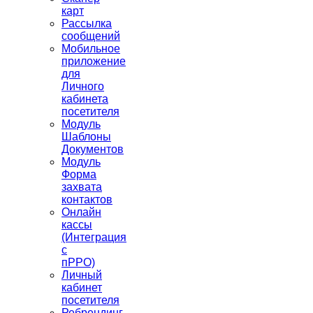
карт
Рассылка
сообщений
Мобильное
приложение
для
Личного
кабинета
посетителя
Модуль
Шаблоны
Документов
Модуль
Форма
захвата
контактов
Онлайн
кассы
(Интеграция
с
пРРО)
Личный
кабинет
посетителя
Ребрендинг