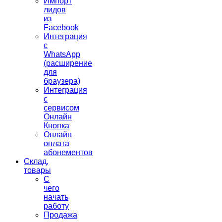
Импорт
лидов
из
Facebook
Интеграция
с
WhatsApp
(расширение
для
браузера)
Интеграция
с
сервисом
Онлайн
Кнопка
Онлайн
оплата
абонементов
Склад,
товары
С
чего
начать
работу
Продажа