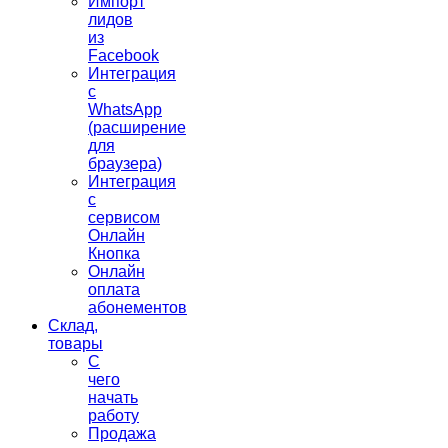
Импорт
лидов
из
Facebook
Интеграция
с
WhatsApp
(расширение
для
браузера)
Интеграция
с
сервисом
Онлайн
Кнопка
Онлайн
оплата
абонементов
Склад,
товары
С
чего
начать
работу
Продажа