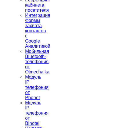
кабинета
посетителя
Интеграция
Формы
захвата
контактов
с
Google
Аналитикой
Мобильная
Bluetooth-
телефония
от
Otmechalka
Модуль
IP
телефония
от
Phonet
Модуль
IP
телефония
от
Binotel