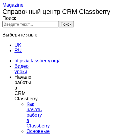
Magazine
Справочный центр CRM Classberry
Поиск
Поиск
Выберите язык
UK
RU
https://classberry.org/
Видео
уроки
Начало
работы
в
CRM
Classberry
Как
начать
работу
в
Classberry
Основные