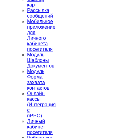
карт
Рассылка
сообщений
Мобильное
приложение
для
Личного
кабинета
посетителя
Модуль
Шаблоны
Документов
Модуль
Форма
захвата
контактов
Онлайн
кассы
(Интеграция
с
пРРО)
Личный
кабинет
посетителя
Ребрендинг