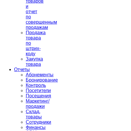
товаров
и
отчет
по
совершенным
продажам
Продажа
товара
по
штрих-
коду
Закупка
товара
Отчеты
Абонементы
Бронирование
Контроль
Посетители
Посещения
Маркетинг/
продажи
Склад,
товары
Сотрудники
Финансы